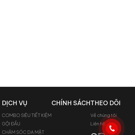
DỊCH VỤ
CHÍNH SÁCH
THEO DÕI
COMBO SIÊU TIẾT KIỆM
Về chúng tôi
GỘI ĐẦU
Liên hệ
CHĂM SÓC DA MẶT