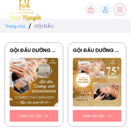
0
Trang chủ
GỘI ĐẦU
GỘI ĐẦU DƯỠNG SINH (COMBO NGỦ SÂU QUÊN LỐI VỀ 90...
GỘI ĐẦU DƯỠNG SINH (COMBO NGỦ 1 GIẤC 75 PHÚT )
Xem chi tiết
Xem chi tiết