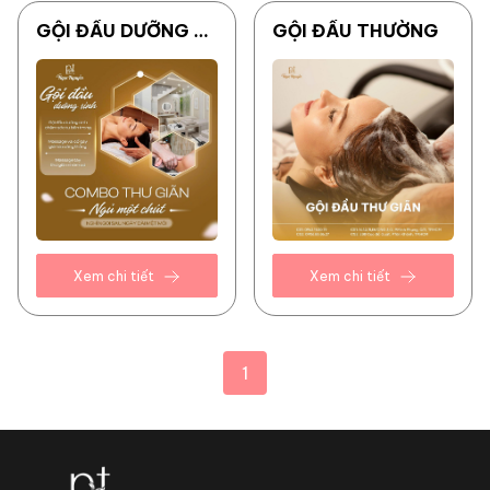
GỘI ĐẦU DƯỠNG SINH (COMBO NGỦ 1 CHÚT 60 PHÚT )
GỘI ĐẦU THƯỜNG
Xem chi tiết
Xem chi tiết
1