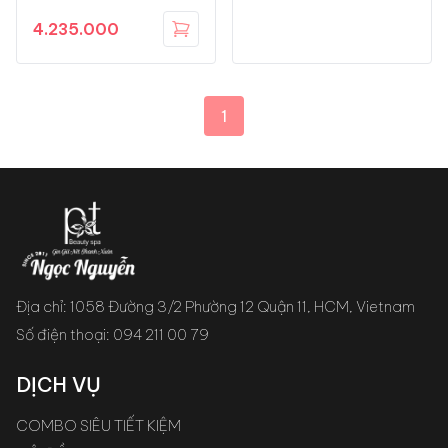
4.235.000
1
Địa chỉ: 1058 Đường 3/2 Phường 12 Quận 11, HCM, Vietnam
Số điện thoại:
094 211 00 79
DỊCH VỤ
COMBO SIÊU TIẾT KIỆM