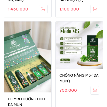
1.450.000
1.100.000
CHỐNG NẮNG M5 ( DA
MỤN )
750.000
COMBO DƯỠNG CHO
DA MỤN