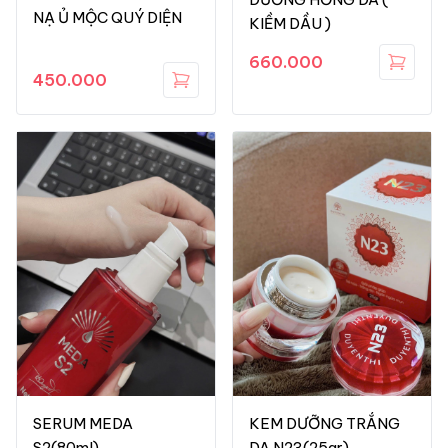
NẠ Ủ MỘC QUÝ DIỆN
KIỀM DẦU )
660.000
450.000
SERUM MEDA
KEM DƯỠNG TRẮNG
S2(80ml)
DA N23(25gr)